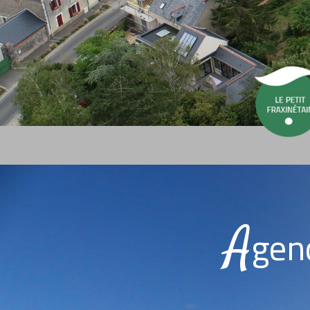
A
gen