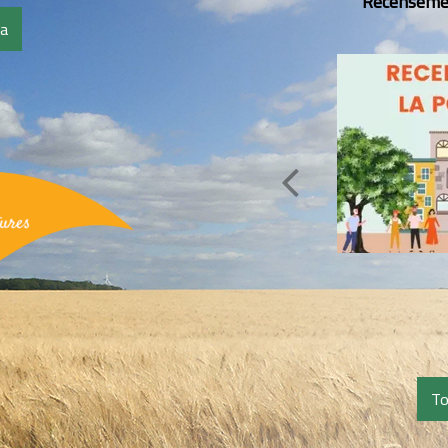
Recensemen
da
To