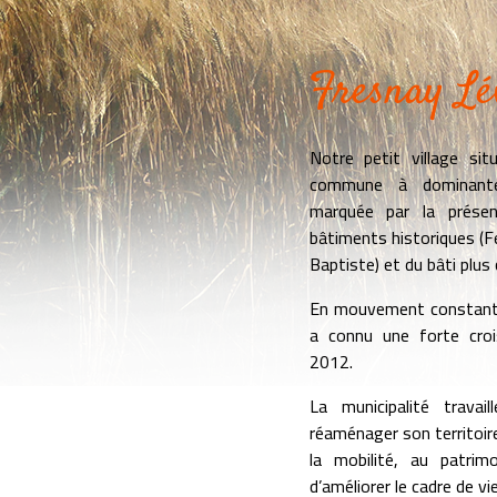
Fresnay Lé
Notre petit village si
commune à dominante 
marquée par la prése
bâtiments historiques (F
Baptiste) et du bâti plu
En mouvement constant 
a connu une forte cro
2012.
La municipalité trava
réaménager son territoir
la mobilité, au patrim
d’améliorer le cadre de vi