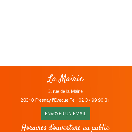
La Mairie
3, rue de la Mairie
28310 Fresnay l'Eveque Tel : 02 37 99 90 31
ENVOYER UN EMAIL
Horaires d'ouverture au public