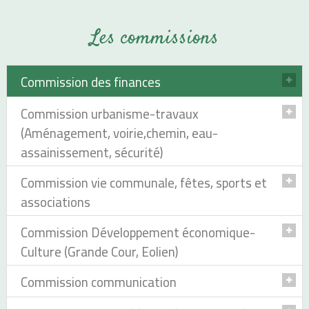
Les commissions
Commission des finances
Commission urbanisme-travaux
Martine MINEAU, vice présidente de la commission
(Aménagement, voirie,chemin, eau-
Chantal BONNET
Karine FLEURY
assainissement, sécurité)
Florent AMELOT
Commission vie communale, fêtes, sports et
Davy MATOKO, vice président de la commission
associations
Thierry LAURE
David DUVAUCHELLE
Commission Développement économique-
Karine FLEURY
Anais EBEM, vice-présidente de la commission
Culture (Grande Cour, Eolien)
Olivier ROGER
Valérie FELTEN
Sébastien GUERIN
Sabrina ZOUZOU
Commission communication
Florent AMELOT
Florent AMELOT
Chantal BONNET , vice-présente de la commission
Laurent GERARD
Sébastien GUERIN