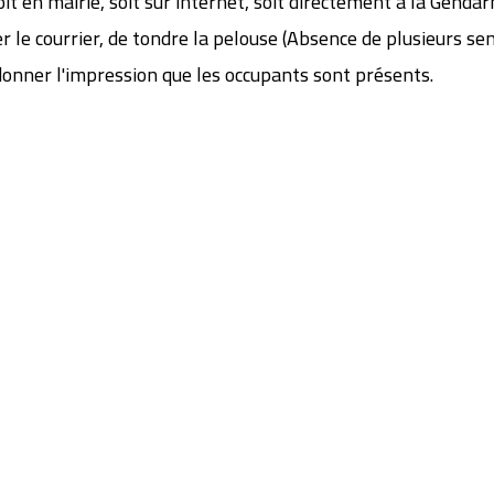
it en mairie, soit sur internet, soit directement à la Gendar
 le courrier, de tondre la pelouse (Absence de plusieurs se
donner l'impression que les occupants sont présents.